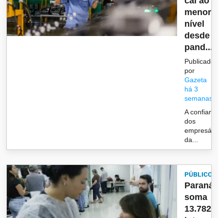
cai ao
menor
nível
desde a
pand...
Publicado
por
Gazeta
há 3
semanas
A confianç
dos
empresári
da...
PÚBLICO
Paraná
soma
13.782