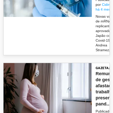
por
Cidinh
há 4 mese
Novas vac
de mRNA a
replicante
aprovadas
Japão cont
Covid-19. 
Andrea
Stramezzi,.
GAZETAJU
Remune
de gest
afastad
trabalh
presenc
pand...
Publicado 