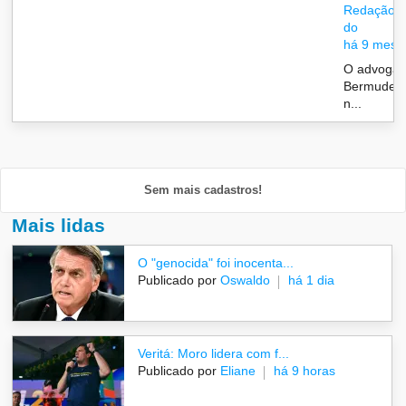
Redação/G
do
há 9 mese
O advogad
Bermudes 
n...
Sem mais cadastros!
Mais lidas
O "genocida" foi inocenta...
Publicado por
Oswaldo
há 1 dia
Veritá: Moro lidera com f...
Publicado por
Eliane
há 9 horas