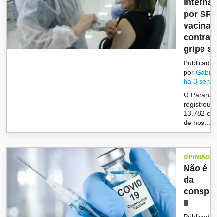
interna
por SR
vacinaç
contra
gripe s..
Publicado
por
Gabrie
há 3 sema
O Paraná
registrou
13.782 ca
de hos...
OPINIÃO
Não é te
da
conspir
II
Publicado