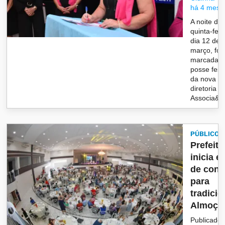
há 4 mese
A noite de
quinta-feir
dia 12 de
março, foi
marcada p
posse fest
da nova
diretoria d
Associa&cc
PÚBLICO
Prefeitu
inicia e
de conv
para
tradicio
Almoço 
Publicado 