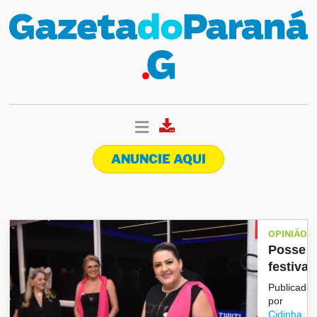
ANUNCIE AQUI
OPINIÃO
Posse
festiva
Publicado
por
Cidinha