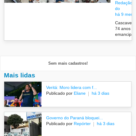
Redação/G
do
há 9 mese
Cascavel 
74 anos d
emancipaç.
Sem mais cadastros!
Mais lidas
Veritá: Moro lidera com f...
Publicado por
Eliane
há 3 dias
Governo do Paraná bloquei...
Publicado por
Repórter
há 3 dias