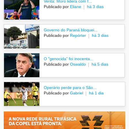
Veritá: Moro lidera com f...
Publicado por
Eliane
há 3 dias
Governo do Paraná bloquei...
Publicado por
Repórter
há 3 dias
O "genocida" foi inocenta...
Publicado por
Oswaldo
há 5 dias
Operário perde para o São...
Publicado por
Gabriel
há 1 dia