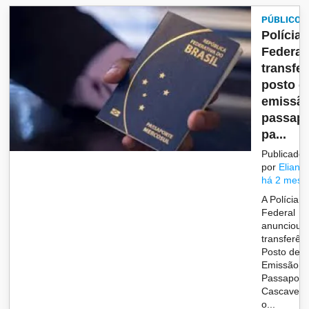
PÚBLICO
Polícia
Federal 
transfer
posto d
emissão
passapo
pa...
Publicado
por
Eliane
há 2 mese
A Polícia
Federal
anunciou 
transferên
Posto de
Emissão d
Passaport
Cascavel 
o...