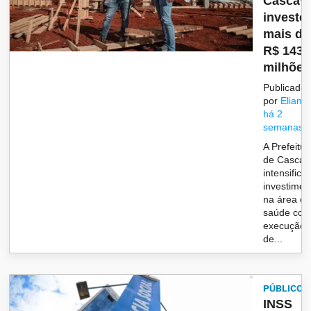
Cascave
investe
mais de
R$ 143
milhões.
Publicado
por
Eliane
há 2
semanas
A Prefeitur
de Cascav
intensifica
investimen
na área d
saúde com
execução
de...
PÚBLICO
INSS