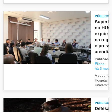
PÚBLICO
Superlo
no HUO
expõe f
na regu
e press
atendi...
Publicado 
Eliane
há 3 mese
A superlot
Hospital
Universit&a
PÚBLICO
Defesa C