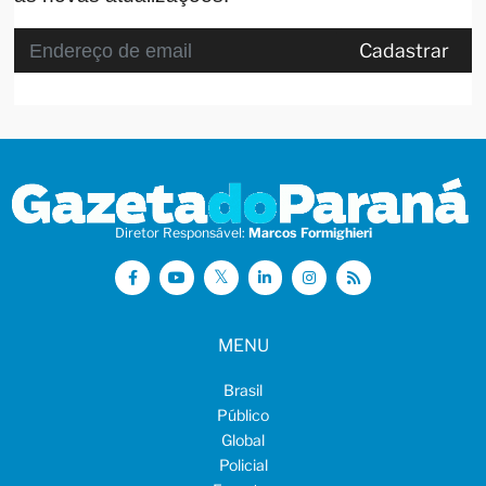
Cadastrar
Diretor Responsável:
Marcos Formighieri
MENU
Brasil
Público
Global
Policial