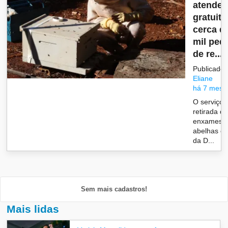
atende
gratuit
cerca de
mil ped
de re...
Publicado 
Eliane
há 7 mese
O serviço 
retirada d
enxames 
abelhas e
da D...
Sem mais cadastros!
Mais lidas