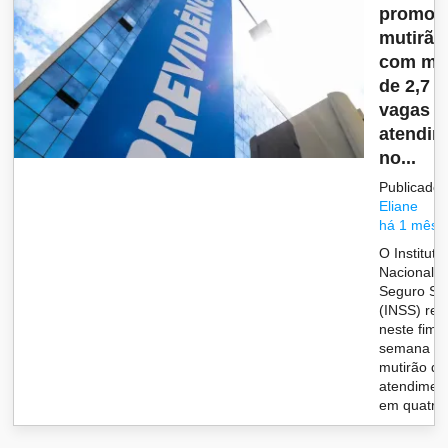
promov
mutirão
com ma
de 2,7 m
vagas d
atendim
no...
Publicado 
Eliane
há 1 mês
O Instituto
Nacional d
Seguro Soc
(INSS) rea
neste fim 
semana u
mutirão de
atendimen
em quatro.