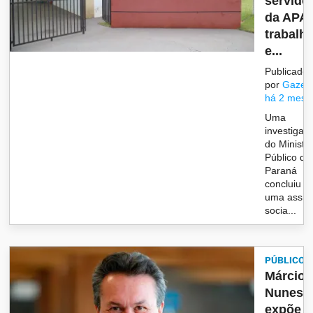
servido
da APA
trabalh
e...
Publicado
por
Gazet
há 2 mese
Uma
investigaç
do Ministér
Público do
Paraná
concluiu q
uma assist
socia...
PÚBLICO
Márcio
Nunes
expõe