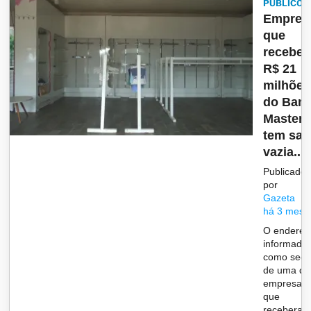
PÚBLICO
Empres
que
recebe
R$ 21
milhões
do Ban
Master
tem sal
vazia...
Publicado
por
Gazeta
há 3 mese
O endereç
informado
como sed
de uma da
empresas
que
recebera