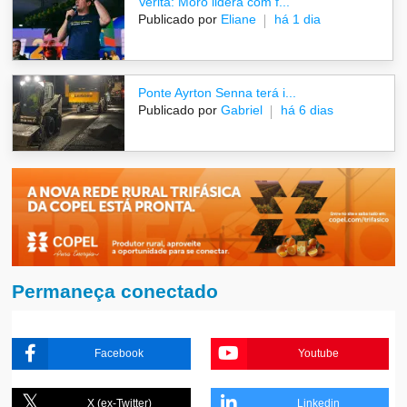
Veritá: Moro lidera com f...
Publicado por
Eliane
há 1 dia
Ponte Ayrton Senna terá i...
Publicado por
Gabriel
há 6 dias
Permaneça conectado
Facebook
Youtube
X (ex-Twitter)
Linkedin