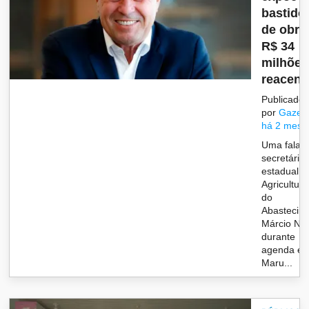
bastido
de obra
R$ 34
milhões
reacende
Publicado
por
Gazet
há 2 mese
Uma fala 
secretário
estadual d
Agricultura
do
Abastecim
Márcio Nu
durante
agenda e
Maru...