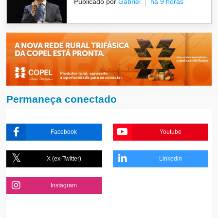
Publicado por
Gabriel
há 9 horas
Permaneça conectado
Facebook
Youtube
X (ex-Twitter)
Linkedin
Instagram