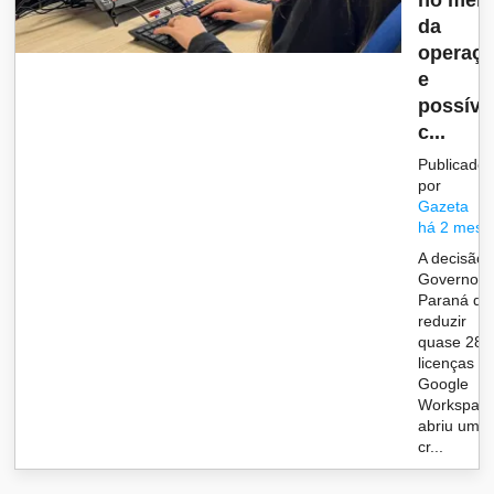
no mei
da
operaç
e
possíve
c...
Publicado
por
Gazeta
há 2 mese
A decisão 
Governo d
Paraná de
reduzir
quase 28 m
licenças d
Google
Workspac
abriu uma
cr...