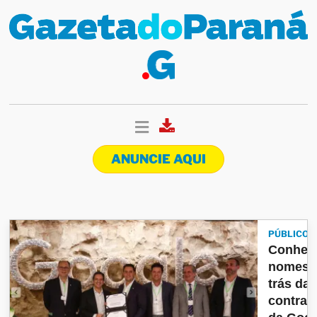
ANUNCIE AQUI
PÚBLICO
Conheç
nomes 
trás da
contrat