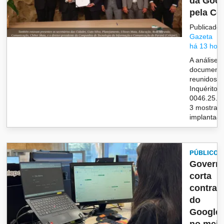
da Goog
pela Ce
Publicado 
Gazeta
há 13 hor
A análise 
document
reunidos n
Inquérito Ci
0046.25.1
3 mostra q
implanta&c
PÚBLICO
Govern
corta
contrat
do
Google