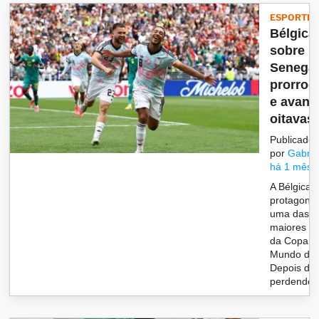
ESPORTES
Bélgica 
sobre
Senegal
prorrog
e avanç
oitavas 
Publicado
por
Gabrie
há 1 mês
A Bélgica
protagoni
uma das
maiores r
da Copa d
Mundo de 
Depois de 
perdendo..