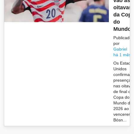
vão às
oitavas
da Cop
do
Mundo;.
Publicado
por
Gabriel
há 1 mês
Os Estado
Unidos
confirmar
presença
nas oitava
de final da
Copa do
Mundo de
2026 ao
vencerem 
Bósn...