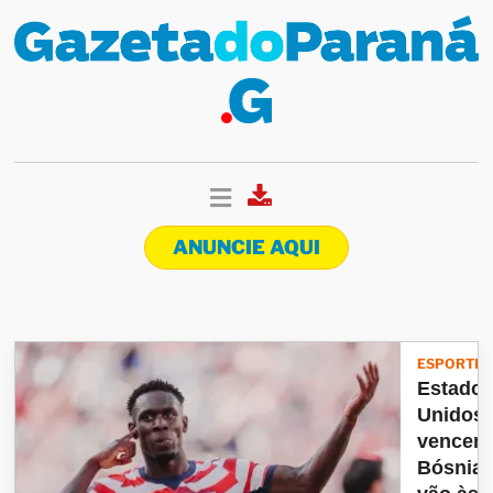
ANUNCIE AQUI
ESPORTES
Estado
Unidos
vencem
Bósnia 