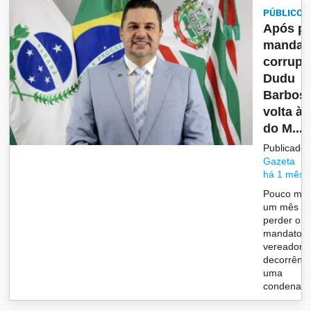
PÚBLICO
Após pe
mandat
corrupç
Dudu
Barbos
volta à 
do M...
Publicado 
Gazeta
há 1 mês
Pouco mai
um mês a
perder o
mandato d
vereador 
decorrênci
uma
condenaç&a