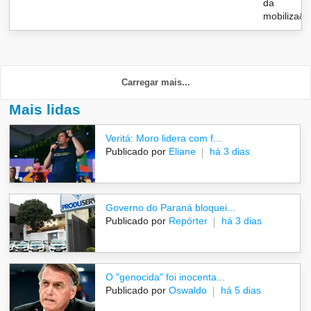
da
mobiliza&c
Carregar mais...
Mais lidas
Veritá: Moro lidera com f...
Publicado por
Eliane
há 3 dias
Governo do Paraná bloquei...
Publicado por
Repórter
há 3 dias
O "genocida" foi inocenta...
Publicado por
Oswaldo
há 5 dias