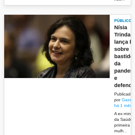
PÚBLICO
Nísia
Trindad
lança li
sobre
bastido
da
pandem
e
defende.
Publicado
por
Gazet
há 1 mês
A ex-minis
da Saúde 
primeira
mulh...