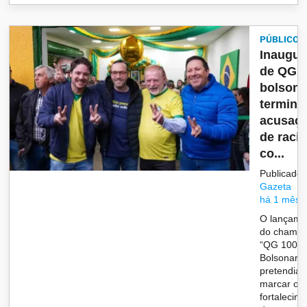
PÚBLICO
Inaugur
de QG
bolsona
termina
acusaç
de raci
co...
Publicado 
Gazeta
há 1 mês
O lançame
do chama
“QG 100%
Bolsonaro”
pretendia
marcar o
fortalecim