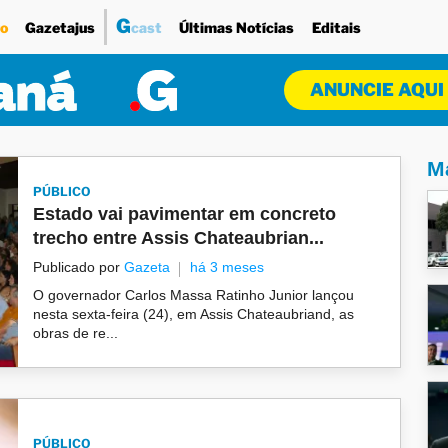
G
o
Gazetajus
cast
Últimas Notícias
Editais
ANUNCIE AQUI
Ma
PÚBLICO
Estado vai pavimentar em concreto
trecho entre Assis Chateaubrian...
Publicado por
Gazeta
há 3 meses
O governador Carlos Massa Ratinho Junior lançou
nesta sexta-feira (24), em Assis Chateaubriand, as
obras de re...
PÚBLICO