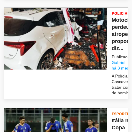
POLICIAL
Motocic
perdeu 
atropel
proposi
diz...
Publicado 
Gabriel
há 3 mese
A Polícia C
Cascavel 
tratar como
de homicídi
ESPORTES
Itália na
Copa