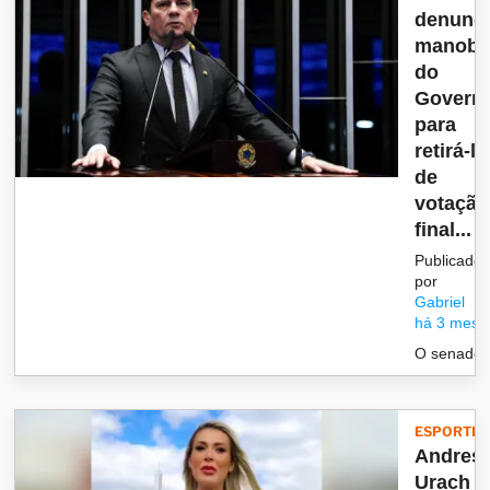
denunc
manobr
do
Govern
para
retirá-lo
de
votação
final...
Publicado
por
Gabriel
há 3 mese
O senado
ESPORTES
Andres
Urach