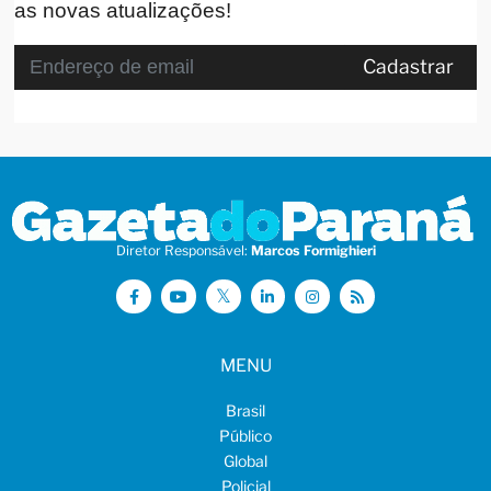
as novas atualizações!
Cadastrar
Diretor Responsável:
Marcos Formighieri
MENU
Brasil
Público
Global
Policial