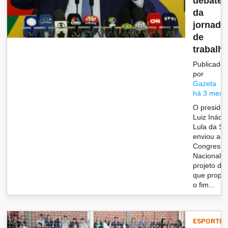
debate
da
jornada
de
trabalh
Publicado
por
Gazeta
há 3 mese
O presiden
Luiz Inácio
Lula da Sil
enviou ao
Congress
Nacional 
projeto de 
que propõ
o fim...
ESPORTES