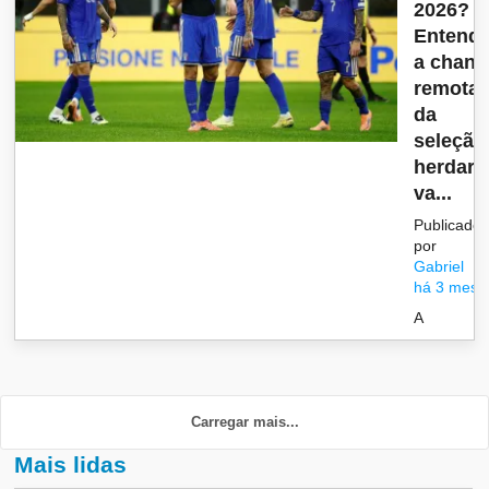
2026?
Entend
a chanc
remota
da
seleção
herdar
va...
Publicado
por
Gabriel
há 3 mese
A
Carregar mais...
Mais lidas