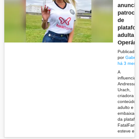
anuncia
patrocí
de
platafo
adulta 
Operári.
Publicado
por
Gabrie
há 3 mese
A
influencia
Andressa
Urach,
criadora d
conteúdo
adulto e
embaixado
da platafo
FatalFans,
esteve em.