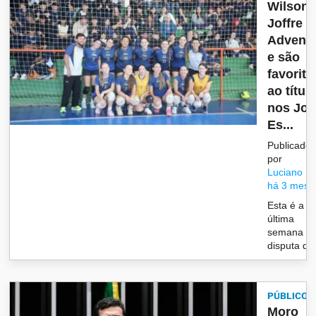
Wilson
Joffre e
Adventi
e são
favorito
ao títul
nos Jo
Es...
Publicado
por
Luciano
há 3 mese
Esta é a
última
semana d
disputa d..
PÚBLICO
Moro