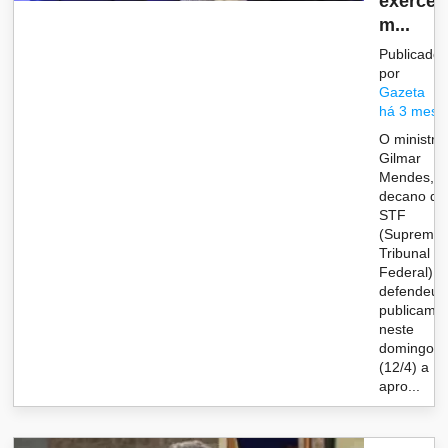
exercer
m...
Publicado
por
Gazeta
há 3 mese
O ministro
Gilmar
Mendes,
decano do
STF
(Supremo
Tribunal
Federal),
defendeu
publicame
neste
domingo
(12/4) a
apro...