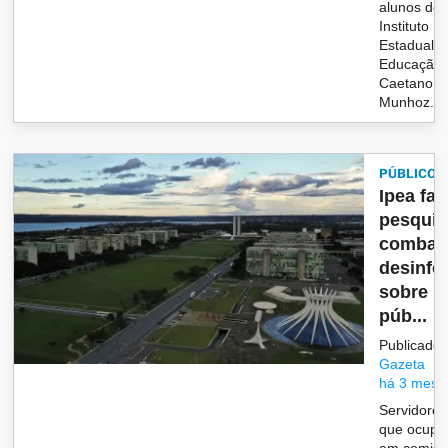
alunos do
Instituto
Estadual d
Educação 
Caetano
Munhoz...
PÚBLICO
Ipea faz
pesquis
combat
desinf
sobre po
púb...
Publicado 
Gazeta
há 3 mese
Servidores
que ocupa