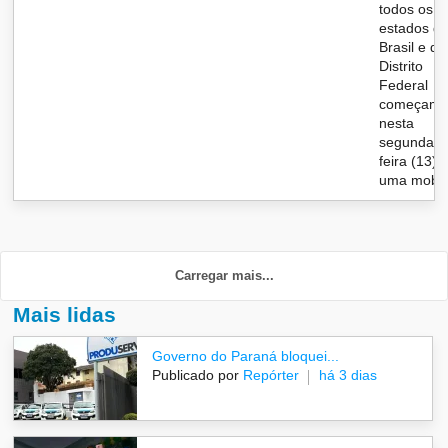
todos os
estados d
Brasil e do
Distrito
Federal
começam
nesta
segunda-
feira (13)
uma mobi..
Carregar mais...
Mais lidas
Governo do Paraná bloquei...
Publicado por
Repórter
há 3 dias