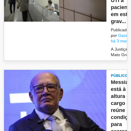
UTI a
pacient
em est
grav...
Publicado
por
Gazet
há 3 mese
A Justiça 
Mato Gross
PÚBLICO
Messia
está à
altura d
cargo e
reúne
condiç
para