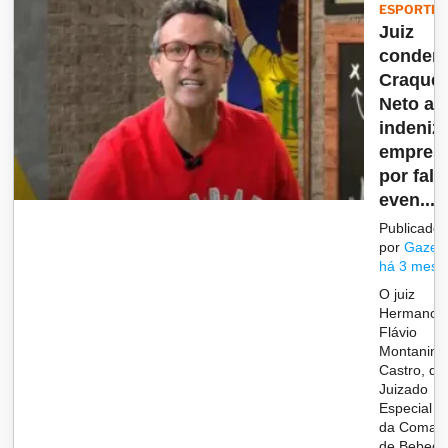
ESPORTES
Juiz
conden
Craque
Neto a
indeniz
empresá
por falt
even...
Publicado
por
Gazet
há 3 mese
O juiz
Hermano
Flávio
Montanini 
Castro, do
Juizado
Especial C
da Comar
de Bebedo