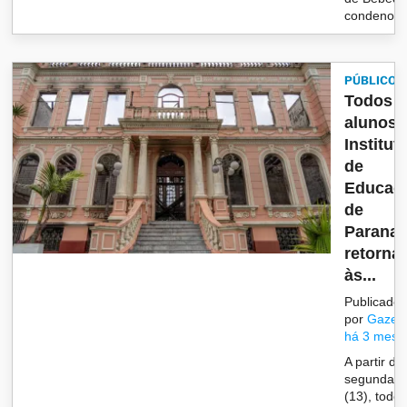
condenou..
PÚBLICO
Todos 
alunos 
Institut
de
Educaç
de
Parana
retorna
às...
Publicado
por
Gazet
há 3 mese
A partir de
segunda-fe
(13), todo