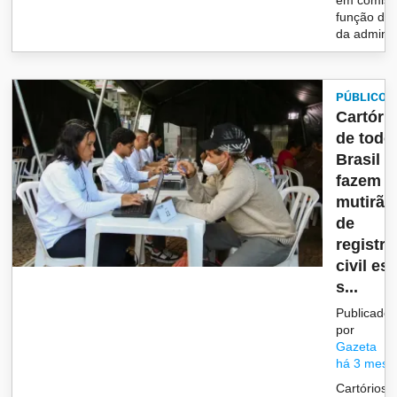
em comiss
função de 
da adminis.
PÚBLICO
Cartóri
de todo
Brasil
fazem
mutirão
de
registro
civil est
s...
Publicado
por
Gazeta
há 3 mese
Cartórios 