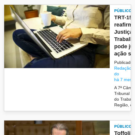
PÚBLICO
TRT-15
reafirm
Justiça
Trabalh
pode ju
ação sob
Publicado 
Redação/G
do
há 7 mese
A 7ª Câma
Tribunal R
do Trabalh
Região, co.
PÚBLICO
Toffoli r