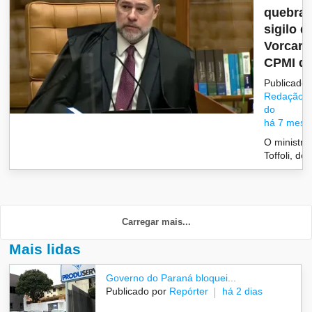
quebra 
sigilo d
Vorcaro
CPMI d
Publicado 
Redação/G
do
há 7 mese
O ministro
Toffoli, do .
Carregar mais...
Mais lidas
Governo do Paraná bloquei...
Publicado por
Repórter
há 2 dias