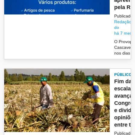
apreend
pela R..
Publicado 
Redação/G
do
há 7 mese
O Provopa
Cascavel 
nos dias 16
PÚBLICO
Fim da
escala 
avança 
Congre
e divide
opiniõe
entre tra
Publicado