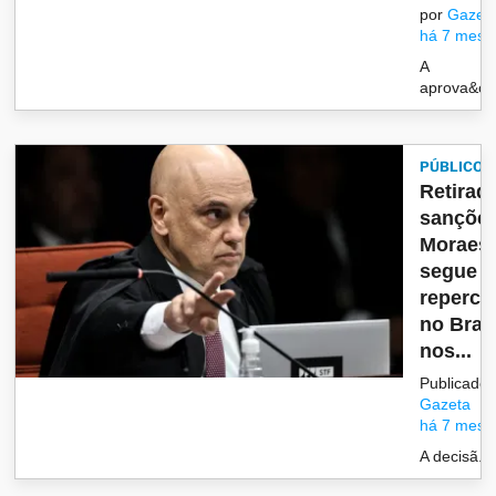
por
Gazet
há 7 mese
A
aprova&cce
PÚBLICO
Retirad
sanções
Moraes
segue
repercu
no Brasi
nos...
Publicado 
Gazeta
há 7 mese
A decisã...