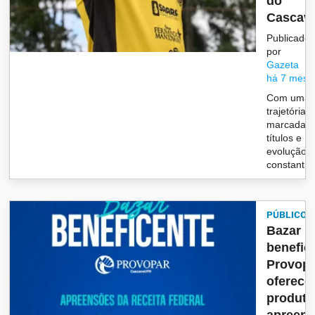
do
Cascave
Publicado
por
Gazeta
há 7 mese
Com uma
trajetória
marcada p
títulos e
evolução
constant...
PÚBLICO
Bazar
benefic
Provop
oferece
produto