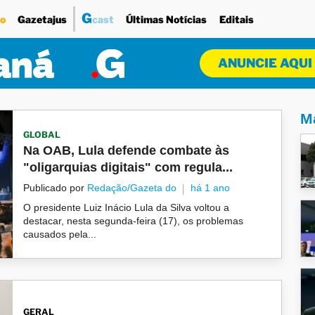
G
o
Gazetajus
cast
Últimas Notícias
Editais
ANUNCIE AQUI
Ma
GLOBAL
Na OAB, Lula defende combate às
"oligarquias digitais" com regula...
Publicado por
Redação/Gazeta do
há 1 ano
O presidente Luiz Inácio Lula da Silva voltou a
destacar, nesta segunda-feira (17), os problemas
causados pela...
GERAL