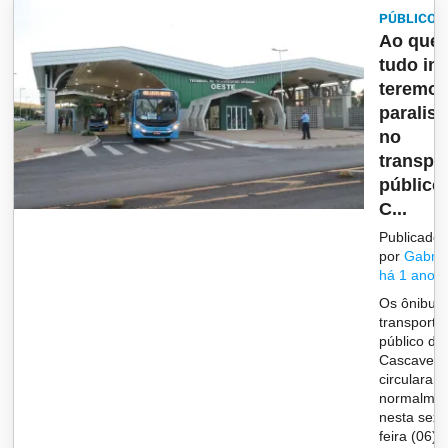
PÚBLICO
Ao que
tudo in
teremo
paralis
no
transpo
público
C...
Publicado
por
Gabrie
há 1 ano
Os ônibus
transporte
público de
Cascavel
circularam
normalmen
nesta sext
feira (06),