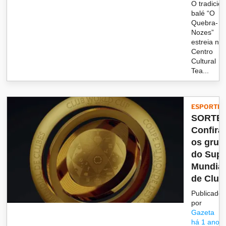
O tradicion
balé “O
Quebra-
Nozes”
estreia no
Centro
Cultural
Tea...
ESPORTES
SORTEI
Confira
os grup
do Supe
Mundial
de Club
Publicado
por
Gazeta
há 1 ano