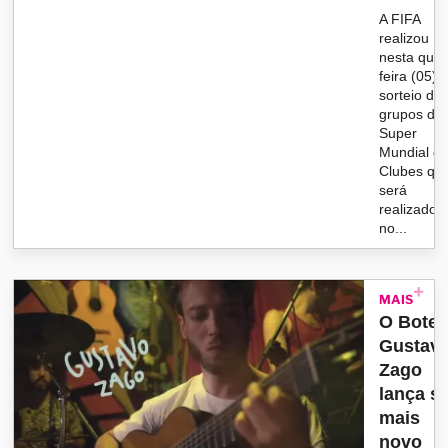
A FIFA
realizou
nesta quin
feira (05), 
sorteio do
grupos do
Super
Mundial d
Clubes qu
será
realizado
no...
MAIS
O Bote:
Gustav
Zago
lança s
mais
novo