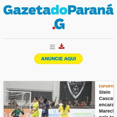
ANUNCIE AQUI
ESPORTES
Stein
Cascave
encara 
Marecha