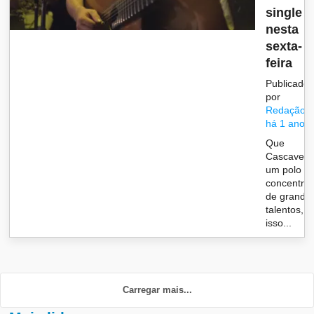
single
nesta
sexta-
feira
Publicado
por
Redação
há 1 ano
Que
Cascavel 
um polo d
concentra
de grande
talentos,
isso...
Carregar mais...