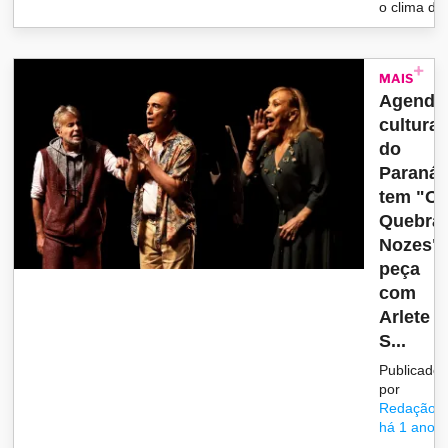
o clima d..
MAIS
Agenda
cultural
do
Paraná
tem "O
Quebra
Nozes",
peça
com
Arlete
S...
Publicado
por
Redação
há 1 ano