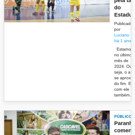
pela taç
do
Estadua
Publicado
por
Luciano
há 1 ano
Estamos
no último
mês de
2024. Ou
seja, o an
se aproxi
do fim. E
com ele
também...
PÚBLICO
Paranh
coment