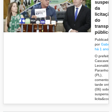
suspen
da
licitaçã
do
transpo
público
Publicado
por
Gabrie
há 1 ano
O prefeito
Cascavel,
Leonaldo
Paranhos
(PL),
comentou 
tarde ont
(06) sobre
suspensão
licita&ccedi