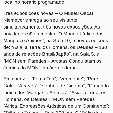
local no horário programado.
Três exposições novas
– O Museu Oscar
Niemeyer entrega ao seu visitante,
simultaneamente, três novas exposições. As
novidades são a mostra “O Mundo Lúdico dos
Mangás e Animes”, na Sala 10, e novas edições
de: “Ásia: a Terra, os Homens, os Deuses – 130
anos de relações Brasil/Japão”, na Sala 5, e
“MON sem Paredes – Artistas Conquistam os
Jardins do MON”, na área externa.
Em cartaz
– “Teia à Toa”; “Veemente”; “Pure
Gold”; “Através”; “Sonhos de Cinema”; “O mundo
lúdico dos Mangás e Animes”; “Ásia: a Terra, os
Homens, os Deuses”; “MON sem Paredes”;
“África, Expressões Artísticas de um Continente”;
“Trilhos e Traços – Poty 100 anos”; “Pátio das