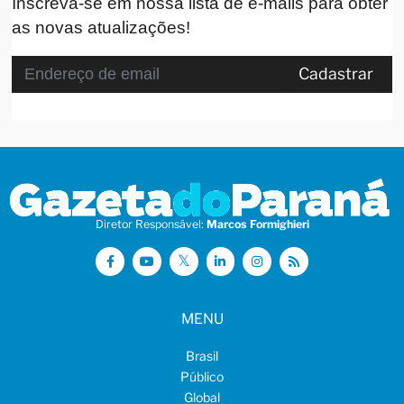
Inscreva-se em nossa lista de e-mails para obter
as novas atualizações!
Cadastrar
Diretor Responsável:
Marcos Formighieri
MENU
Brasil
Público
Global