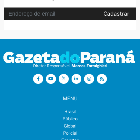
Cadastrar
Diretor Responsável:
Marcos Formighieri
MENU
Brasil
Público
Global
Policial