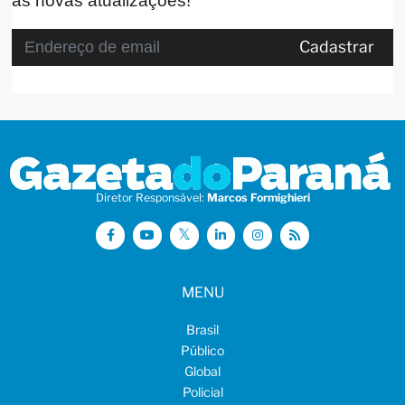
as novas atualizações!
Cadastrar
Diretor Responsável:
Marcos Formighieri
MENU
Brasil
Público
Global
Policial