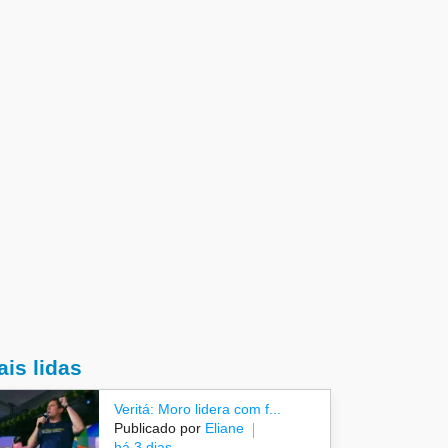
is lidas
Veritá: Moro lidera com f...
Publicado por
Eliane
há 3 dias