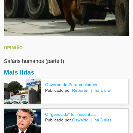
OPINIÃO
Safáris humanos (parte I)
Mais lidas
Governo do Paraná bloquei...
Publicado por
Repórter
há 1 dia
O "genocida" foi inocenta...
Publicado por
Oswaldo
há 3 dias