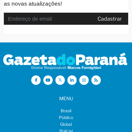
as novas atualizações!
Cadastrar
Diretor Responsável:
Marcos Formighieri
MENU
Brasil
Público
Global
Policial