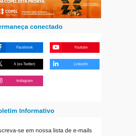
ermaneça conectado
Facebook
Youtube
X (ex-Twitter)
Linkedin
Instagram
oletim Informativo
screva-se em nossa lista de e-mails