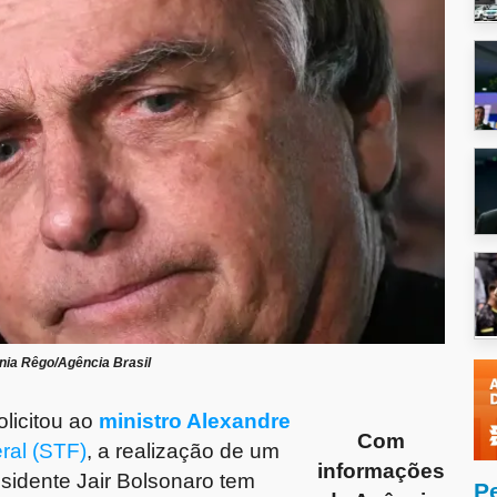
nia Rêgo/Agência Brasil
olicitou ao
ministro Alexandre
Com
ral (STF)
, a realização de um
informações
esidente Jair Bolsonaro tem
P