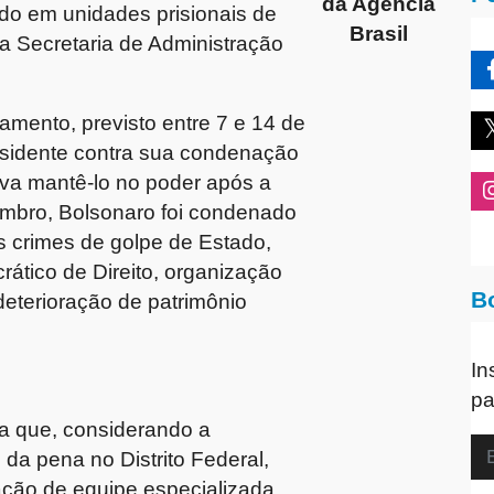
da Agência
do em unidades prisionais de
Brasil
la Secretaria de Administração
mento, previsto entre 7 e 14 de
esidente contra sua condenação
ava mantê-lo no poder após a
embro, Bolsonaro foi condenado
s crimes de golpe de Estado,
rático de Direito, organização
B
deterioração de patrimônio
In
pa
ma que, considerando a
 da pena no Distrito Federal,
ação de equipe especializada