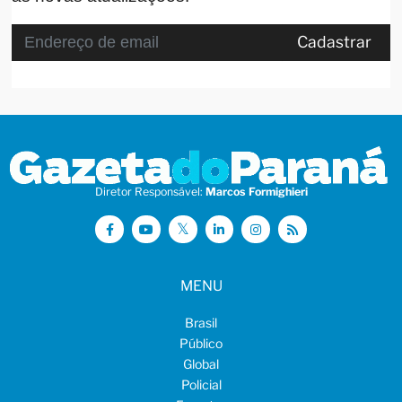
Cadastrar
Diretor Responsável:
Marcos Formighieri
MENU
Brasil
Público
Global
Policial