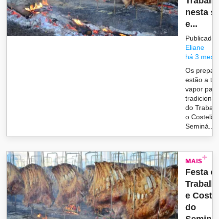
Trabalh
nesta s
e...
Publicado 
Eliane
há 3 mese
Os prepara
estão a to
vapor para
tradicional
do Trabalh
o Costelão
Seminá...
MAIS
Festa d
Trabalh
e Coste
do