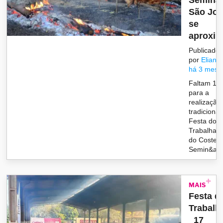
Seminár
São Jo
se
aproxim
Publicado
por
Eliane
há 3 mese
Faltam 15 
para a
realização
tradicional
Festa do
Trabalhado
do Costelã
Semin&aac
MAIS
Festa d
Trabalh
17