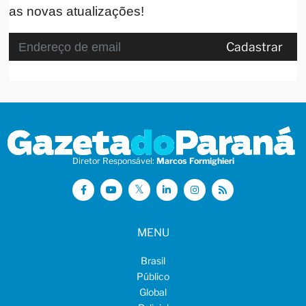
as novas atualizações!
Cadastrar
Diretor Responsável:
Marcos Formighieri
MENU
Brasil
Público
Global