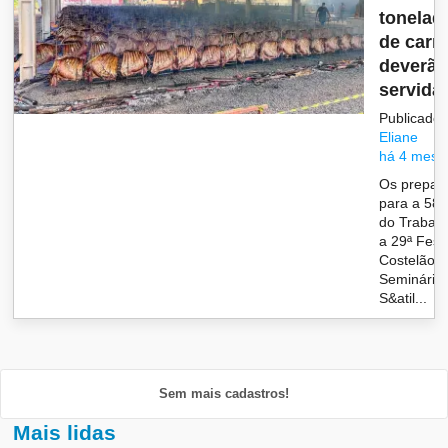
tonelad
de carn
deverão
servida.
Publicado 
Eliane
há 4 mese
Os prepara
para a 58ª
do Trabalh
a 29ª Fest
Costelão 
Seminário
S&atil...
Sem mais cadastros!
Mais lidas