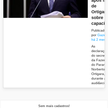
após fa
de
Ortigar
sobre
capaci..
Publicado
por
Gazet
há 2 mese
As
declaraçõ
do secretá
da Fazend
do Paraná
Norberto
Ortigara,
durante a
audi&ecir..
Sem mais cadastros!