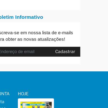
oletim Informativo
screva-se em nossa lista de e-mails
ra obter as novas atualizações!
Cadastrar
ONTA
HOJE
ta