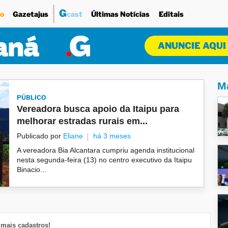
G
o
Gazetajus
cast
Últimas Notícias
Editais
ANUNCIE AQUI
Ma
PÚBLICO
Vereadora busca apoio da Itaipu para
melhorar estradas rurais em...
Publicado por
Eliane
há 3 meses
A vereadora Bia Alcantara cumpriu agenda institucional
nesta segunda-feira (13) no centro executivo da Itaipu
Binacio...
mais cadastros!