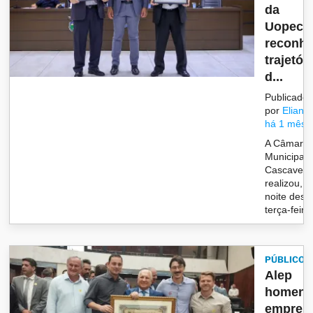
da
Uopecc
reconh
trajetór
d...
Publicado
por
Eliane
há 1 mês
A Câmara
Municipal 
Cascavel
realizou, n
noite dest
terça-feira 
PÚBLICO
Alep
homena
empresá