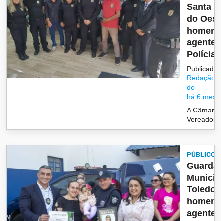
Santa T
do Oest
homena
agentes
Polícia 
Publicado 
Redação/G
do
há 6 mese
A Câmara 
Vereadore
PÚBLICO
Guarda
Municip
Toledo
homena
agente 