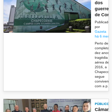
dos
guerrei
de Con
Publicado
por
Gazeta
há 6 mese
Perto de
completar
dez anos 
tragédia
aérea de
2016, a
Chapecoe
segue
convivend
com a p...
PÚBLICO
Câmara