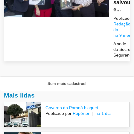
salvou 
e...
Publicado 
Redação/G
do
há 9 mese
A sede
da Secreta
Segurança.
Sem mais cadastros!
Mais lidas
Governo do Paraná bloquei...
Publicado por
Repórter
há 1 dia