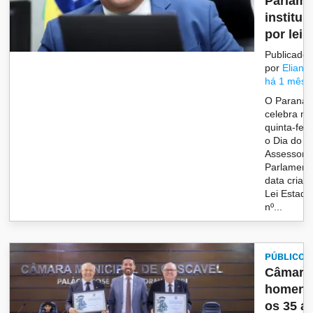
Parlame
instituí
por lei d
Publicado
por
Eliane
há 1 mês
O Paraná
celebra ne
quinta-feir
o Dia do
Assessor
Parlamenta
data criad
Lei Estadu
nº...
PÚBLICO
Câmara
homena
os 35 a