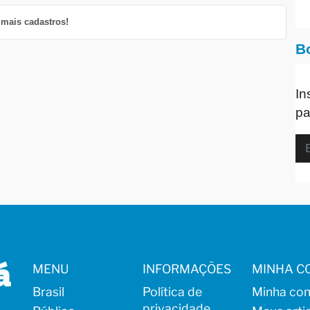
mais cadastros!
B
In
pa
MENU
INFORMAÇÕES
MINHA C
Brasil
Política de
Minha con
privacidade