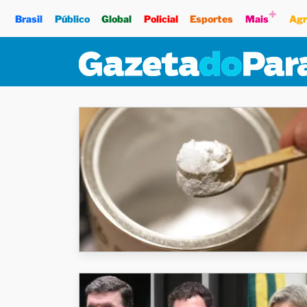
+
Brasil
Público
Global
Policial
Esportes
Mais
Agr