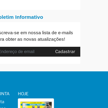
oletim Informativo
screva-se em nossa lista de e-mails
ra obter as novas atualizações!
Cadastrar
ONTA
HOJE
ta