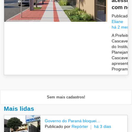
acessib
com no.
Publicado 
Eliane
há 2 mese
A Prefeitu
Cascavel, 
do Institut
Planejame
Cascavel (
apresento
Programa C
Sem mais cadastros!
Mais lidas
Governo do Paraná bloquei...
Publicado por
Repórter
há 3 dias