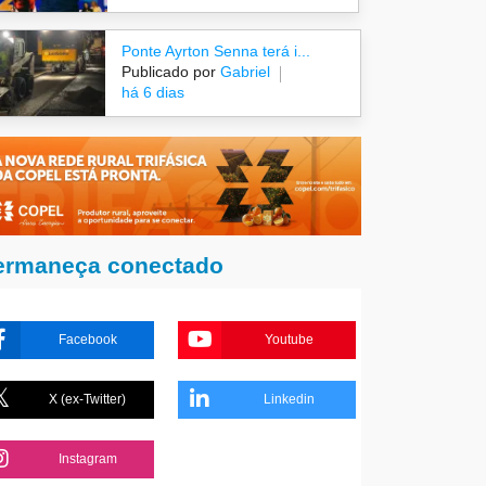
Ponte Ayrton Senna terá i...
Publicado por
Gabriel
há 6 dias
ermaneça conectado
Facebook
Youtube
X (ex-Twitter)
Linkedin
Instagram