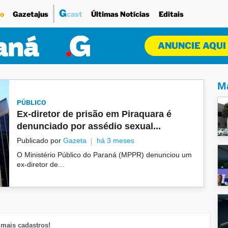
G
o
Gazetajus
cast
Últimas Notícias
Editais
ANUNCIE AQUI
Ma
PÚBLICO
Ex-diretor de prisão em Piraquara é
denunciado por assédio sexual...
Publicado por
Gazeta
há 3 meses
O Ministério Público do Paraná (MPPR) denunciou um
ex-diretor de...
mais cadastros!