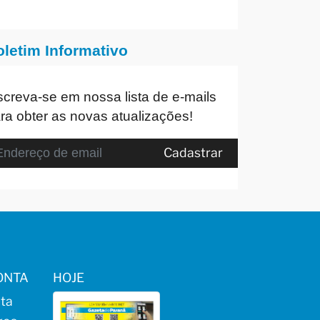
oletim Informativo
screva-se em nossa lista de e-mails
ra obter as novas atualizações!
Cadastrar
ONTA
HOJE
ta