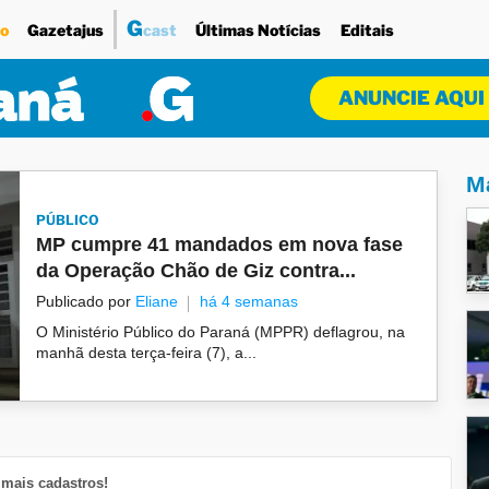
G
o
Gazetajus
cast
Últimas Notícias
Editais
ANUNCIE AQUI
Ma
PÚBLICO
MP cumpre 41 mandados em nova fase
da Operação Chão de Giz contra...
Publicado por
Eliane
há 4 semanas
O Ministério Público do Paraná (MPPR) deflagrou, na
manhã desta terça-feira (7), a...
mais cadastros!