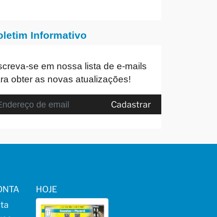
oletim Informativo
screva-se em nossa lista de e-mails
ra obter as novas atualizações!
Cadastrar
ONTA
HOJE
ta