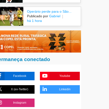
Operário perde para o São...
Publicado por
Gabriel
há 1 hora
ermaneça conectado
Facebook
Youtube
X (ex-Twitter)
Linkedin
Instagram