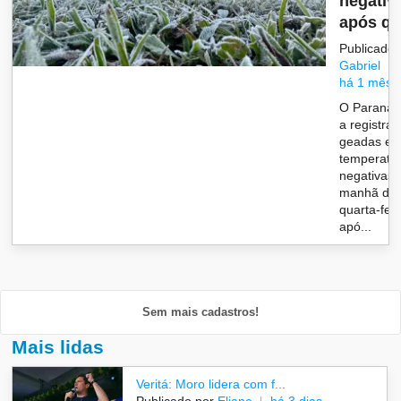
negativ
após qua
Publicado 
Gabriel
há 1 mês
O Paraná v
a registrar
geadas e
temperatu
negativas 
manhã des
quarta-feir
apó...
Sem mais cadastros!
Mais lidas
Veritá: Moro lidera com f...
Publicado por
Eliane
há 3 dias