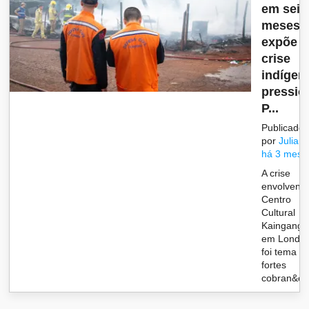
em seis
meses
expõe
crise
indígen
pressio
P...
Publicado
por
Julia
há 3 mese
A crise
envolvend
Centro
Cultural
Kaingang 
em Londri
foi tema d
fortes
cobran&cce