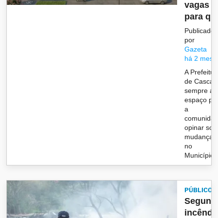
vagas
para qu.
Publicado
por
Gazeta
há 2 mese
A Prefeitur
de Cascav
sempre ab
espaço pa
a
comunida
opinar sob
mudanças
no
Município..
PÚBLICO
Segund
incêndi