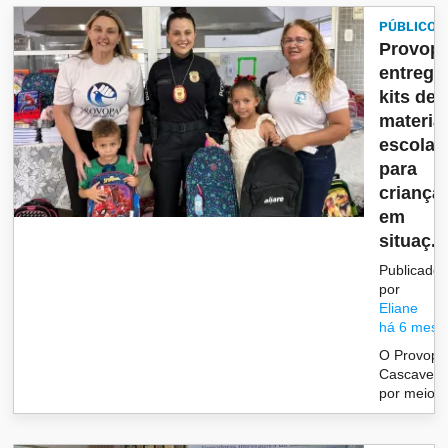
PÚBLICO
Provop
entrega
kits de
materia
escolar
para
criança
em
situaç...
Publicado
por
Eliane
há 6 mese
O Provopa
Cascavel,
por meio 