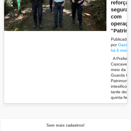
reforça
segura
com
operaç
"Patrimô
Publicado
por
Gazet
há 6 mese
A Prefeitu
Cascavel, 
meio da
Guarda Civ
Patrimonial
intesificou
tarde dest
quinta-feir.
Sem mais cadastros!