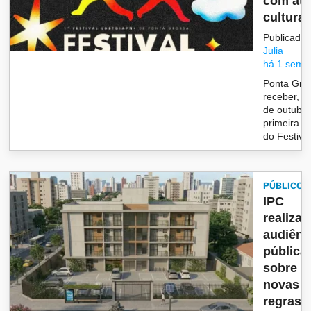
com atr
culturai.
Publicado 
Julia
há 1 sema
Ponta Gros
receber, n
de outubro
primeira e
do Festiva
PÚBLICO
IPC
realiza
audiênc
pública
sobre
novas
regras 