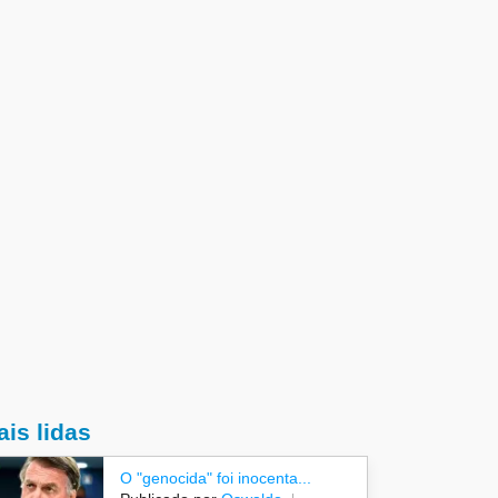
is lidas
O "genocida" foi inocenta...