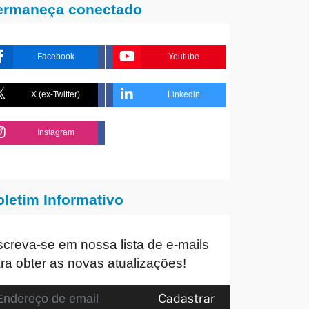
ermaneça conectado
Facebook
Youtube
X (ex-Twitter)
Linkedin
Instagram
oletim Informativo
screva-se em nossa lista de e-mails
ra obter as novas atualizações!
Cadastrar