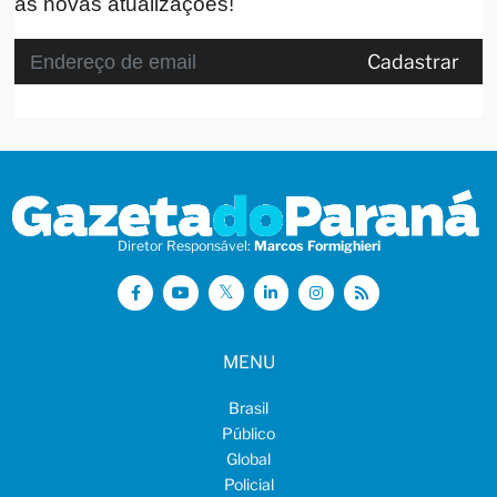
as novas atualizações!
Cadastrar
Diretor Responsável:
Marcos Formighieri
MENU
Brasil
Público
Global
Policial