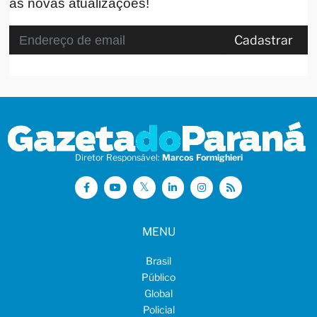
as novas atualizações!
Cadastrar
Diretor Responsável:
Marcos Formighieri
MENU
Brasil
Público
Global
Policial