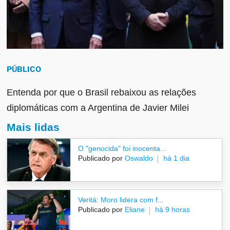
PÚBLICO
Entenda por que o Brasil rebaixou as relações
diplomáticas com a Argentina de Javier Milei
Mais lidas
O "genocida" foi inocenta...
Publicado por
Oswaldo
há 1 dia
Veritá: Moro lidera com f...
Publicado por
Eliane
há 9 horas