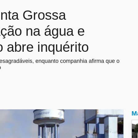
nta Grossa
ação na água e
o abre inquérito
desagradáveis, enquanto companhia afirma que o
o
Ma