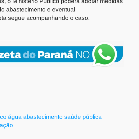
s, o Ministério Público poderá adotar medidas
o do abastecimento e eventual
zeta segue acompanhando o caso.
ico
água
abastecimento
saúde pública
gação