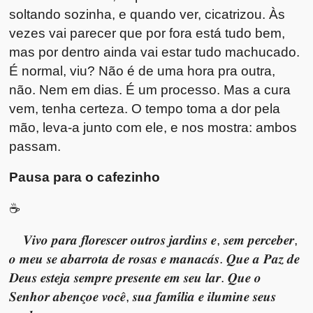
soltando sozinha, e quando ver, cicatrizou. Às
vezes vai parecer que por fora está tudo bem,
mas por dentro ainda vai estar tudo machucado.
É normal, viu? Não é de uma hora pra outra,
não. Nem em dias. É um processo. Mas a cura
vem, tenha certeza. O tempo toma a dor pela
mão, leva-a junto com ele, e nos mostra: ambos
passam.
Pausa para o cafezinho
☕
𝑽𝒊𝒗𝒐 𝒑𝒂𝒓𝒂 𝒇𝒍𝒐𝒓𝒆𝒔𝒄𝒆𝒓 𝒐𝒖𝒕𝒓𝒐𝒔 𝒋𝒂𝒓𝒅𝒊𝒏𝒔 𝒆, 𝒔𝒆𝒎 𝒑𝒆𝒓𝒄𝒆𝒃𝒆𝒓,
𝒐 𝒎𝒆𝒖 𝒔𝒆 𝒂𝒃𝒂𝒓𝒓𝒐𝒕𝒂 𝒅𝒆 𝒓𝒐𝒔𝒂𝒔 𝒆 𝒎𝒂𝒏𝒂𝒄𝒂́𝒔. 𝑸𝒖𝒆 𝒂 𝑷𝒂𝒛 𝒅𝒆
𝑫𝒆𝒖𝒔 𝒆𝒔𝒕𝒆𝒋𝒂 𝒔𝒆𝒎𝒑𝒓𝒆 𝒑𝒓𝒆𝒔𝒆𝒏𝒕𝒆 𝒆𝒎 𝒔𝒆𝒖 𝒍𝒂𝒓. 𝑸𝒖𝒆 𝒐
𝑺𝒆𝒏𝒉𝒐𝒓 𝒂𝒃𝒆𝒏𝒄̧𝒐𝒆 𝒗𝒐𝒄𝒆̂, 𝒔𝒖𝒂 𝒇𝒂𝒎𝒊́𝒍𝒊𝒂 𝒆 𝒊𝒍𝒖𝒎𝒊𝒏𝒆 𝒔𝒆𝒖𝒔