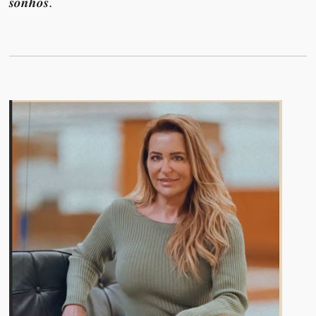
𝒔𝒐𝒏𝒉𝒐𝒔.