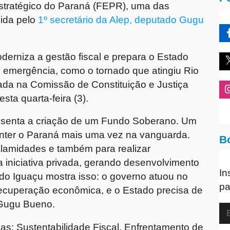
Estratégico do Paraná (FEPR), uma das
dida pelo
1º secretário da Alep, deputado Gugu
erniza a gestão fiscal e prepara o Estado
e emergência, como o tornado que atingiu Rio
vada na Comissão de Constituição e Justiça
sta quarta-feira (3).
resenta a criação de um Fundo Soberano. Um
manter o Paraná mais uma vez na vanguarda.
B
alamidades e também para realizar
a iniciativa privada, gerando desenvolvimento
In
do Iguaçu mostra isso: o governo atuou no
pa
recuperação econômica, e o Estado precisa de
a Gugu Bueno.
as: Sustentabilidade Fiscal, Enfrentamento de