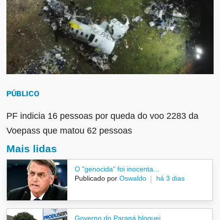
PÚBLICO
PF indicia 16 pessoas por queda do voo 2283 da
Voepass que matou 62 pessoas
Mais lidas
O "genocida" foi inocenta...
Publicado por
Oswaldo
há 3 dias
Governo do Paraná bloquei...