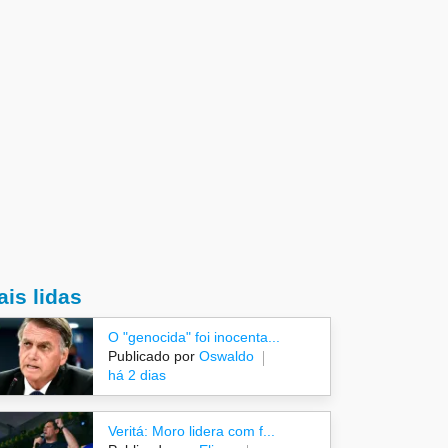
is lidas
O "genocida" foi inocenta...
Publicado por
Oswaldo
há 2 dias
Veritá: Moro lidera com f...