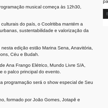
pa
 programação musical começa às 12h30,
 culturais do país, o Coolritiba mantém a
 urbanas, sustentabilidade e valorização da
s nesta edição estão
Marina Sena
,
Anavitória
,
sons
,
Céu
e
Budah
.
 de
Ana Frango Elétrico
,
Mundo Livre S/A
,
e o palco principal do evento.
 programação será o show especial de
Seu
ho
, formado por
João Gomes
,
Jotapê
e