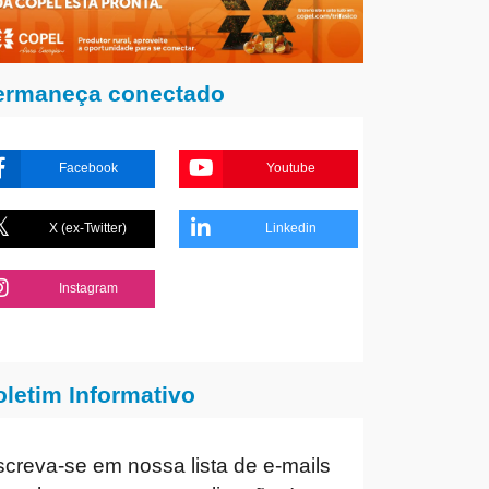
ermaneça conectado
Facebook
Youtube
X (ex-Twitter)
Linkedin
Instagram
oletim Informativo
screva-se em nossa lista de e-mails