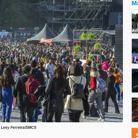
Ma
:
Levy Ferreira/SMCS