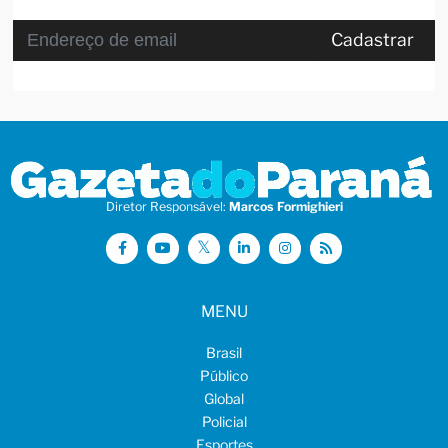
Cadastrar
Diretor Responsável:
Marcos Formighieri
MENU
Brasil
Público
Global
Policial
Esportes