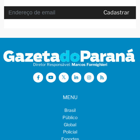
Cadastrar
Diretor Responsável:
Marcos Formighieri
MENU
Brasil
Público
Global
Policial
Esportes