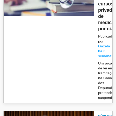
cursos
privado
de
medicin
por ci...
Publicado
por
Gazeta
há 3
semanas
Um projet
de lei em
tramitação
na Câmar
dos
Deputado
pretende
suspender,