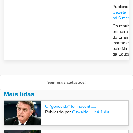
Publicado 
Gazeta
há 6 mese
Os resulta
primeira e
do Ename
exame cri
pelo Minist
da Educaçã
Sem mais cadastros!
Mais lidas
O "genocida" foi inocenta...
Publicado por
Oswaldo
há 1 dia