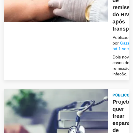
de
remiss
do HIV
após
transpla
Publicado
por
Gazet
há 1 sema
Dois novo
casos de
remissão 
infec&c...
PÚBLICO
Projeto
quer
frear
expans
de