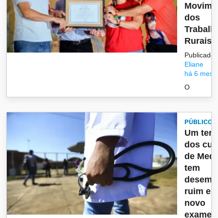
Movime
dos
Trabalh
Rurais 
Publicado 
Eliane
há 6 mese
O
PÚBLICO
Um terç
dos cur
de Medi
tem
desemp
ruim e
novo
exame..