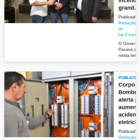
incêndi
grand...
Publicado 
Redação/G
do
há 9 mese
O Governo
Paraná co
nesta terça
PÚBLICO
Corpo 
Bombei
alerta p
aument
acident
eletricid
Publicado 
Redação/G