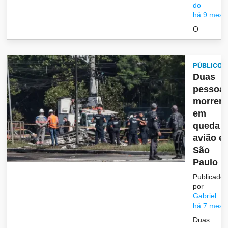
do
há 9 mese
O
PÚBLICO
Duas
pessoa
morrem
em
queda 
avião e
São
Paulo
Publicado
por
Gabriel
há 7 mese
Duas