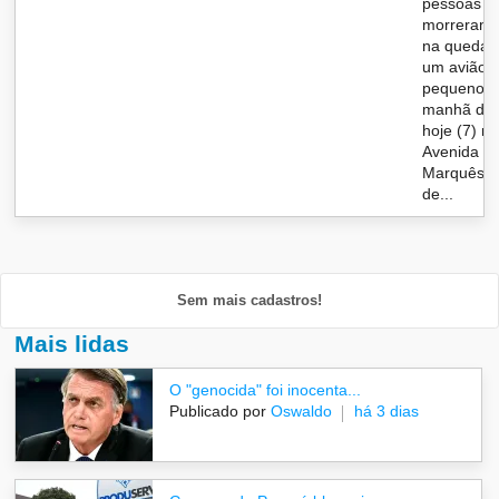
pessoas
morreram
na queda 
um avião 
pequeno n
manhã de
hoje (7) n
Avenida
Marquês
de...
Sem mais cadastros!
Mais lidas
O "genocida" foi inocenta...
Publicado por
Oswaldo
há 3 dias