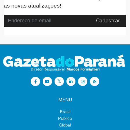
as novas atualizações!
Cadastrar
Diretor Responsável:
Marcos Formighieri
MENU
Brasil
Público
Global