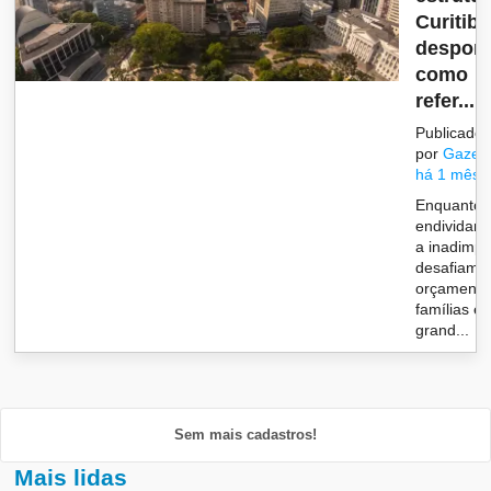
Curitiba
despon
como
refer...
Publicado
por
Gazet
há 1 mês
Enquanto 
endividam
a inadimpl
desafiam 
orçamento
famílias e
grand...
Sem mais cadastros!
Mais lidas