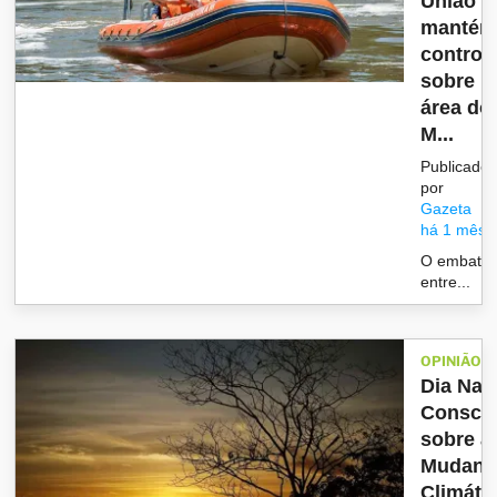
União
manté
control
sobre
área do
M...
Publicado
por
Gazeta
há 1 mês
O embate
entre...
OPINIÃO
Dia Nac
Conscie
sobre a
Mudanç
Climáti