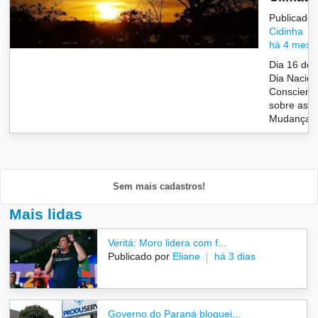
Publicado 
Cidinha
há 4 mese
Dia 16 de 
Dia Nacion
Conscient
sobre as
Mudanças 
Sem mais cadastros!
Mais lidas
Veritá: Moro lidera com f...
Publicado por
Eliane
há 3 dias
Governo do Paraná bloquei...