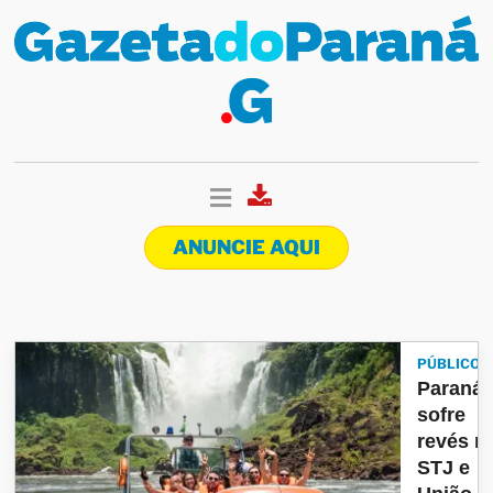
ANUNCIE AQUI
PÚBLICO
Paraná
sofre
revés n
STJ e