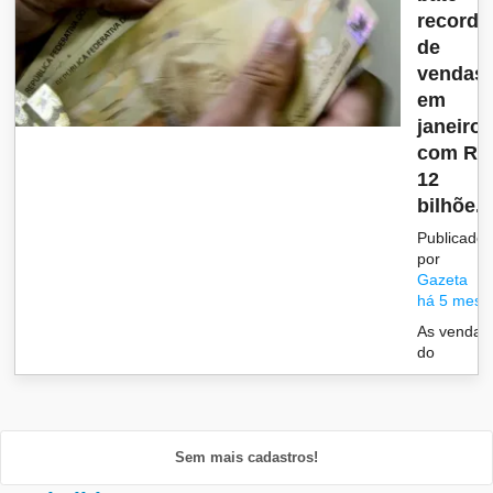
recorde
de
vendas
em
janeiro
com R$
12
bilhõe...
Publicado
por
Gazeta
há 5 mese
As vendas
do
Sem mais cadastros!