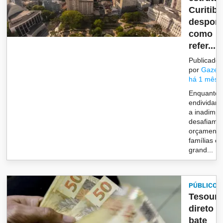
Curitiba
despon
como
refer...
Publicado
por
Gazet
há 1 mês
Enquanto 
endividam
a inadimpl
desafiam 
orçamento
famílias e
grand...
PÚBLICO
Tesour
direto
bate